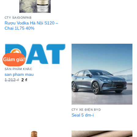
CTY SAIGONFAB
Rượu Vodka Hà Nội S120 –
Chai 1L75 40%
Giảm giá!
SẢN PHẨM KHÁC
san pham mau
Giá
Giá
1.212
₫
2
₫
gốc
hiện
là:
tại
1.212 ₫.
là:
2 ₫.
CTY XE ĐIỆN BYD
Seal 5 dm-i