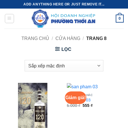
Bỏ
ADD ANYTHING HERE OR JUST REMOVE IT...
qua
nội
0
dung
TRANG CHỦ
/
CỬA HÀNG
/
TRANG 8
LỌC
SẢN PHẨM KHÁC
Giảm giá!
san pham 03
Giá
Giá
5.000
₫
555
₫
gốc
hiện
là:
tại
5.000 ₫.
là:
555 ₫.