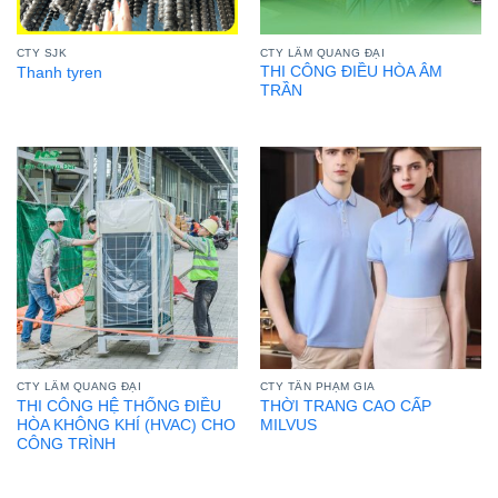
CTY SJK
CTY LÂM QUANG ĐẠI
THI CÔNG ĐIỀU HÒA ÂM
Thanh tyren
TRẦN
CTY LÂM QUANG ĐẠI
CTY TÂN PHẠM GIA
THI CÔNG HỆ THỐNG ĐIỀU
THỜI TRANG CAO CẤP
HÒA KHÔNG KHÍ (HVAC) CHO
MILVUS
CÔNG TRÌNH