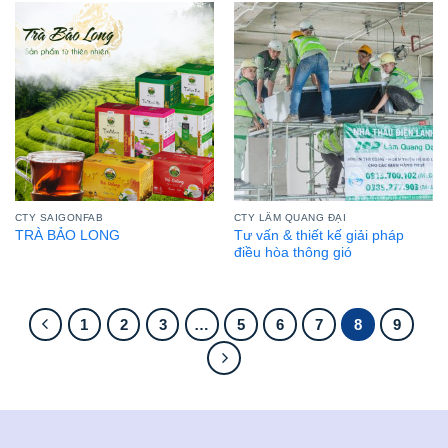
CTY SAIGONFAB
CTY LÂM QUANG ĐẠI
Tư vấn & thiết kế giải pháp
TRÀ BẢO LONG
điều hòa thông gió
1
2
3
…
5
6
7
8
9