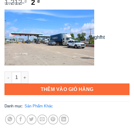
Giá
Giá
1.212
2
₫
₫
gốc
hiện
là:
tại
1.212 ₫.
là:
2 ₫.
ghfht
san pham mau số lượng
THÊM VÀO GIỎ HÀNG
Danh mục:
Sản Phẩm Khác