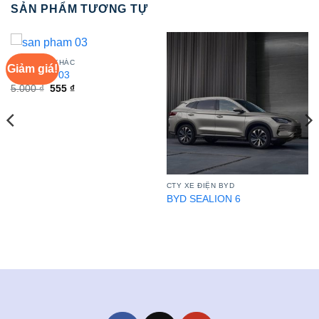
SẢN PHẨM TƯƠNG TỰ
SẢN PHẨM KHÁC
Giảm giá!
san pham 03
Giá
Giá
5.000
₫
555
₫
gốc
hiện
là:
tại
5.000 ₫.
là:
555 ₫.
CTY XE ĐIỆN BYD
BYD SEALION 6