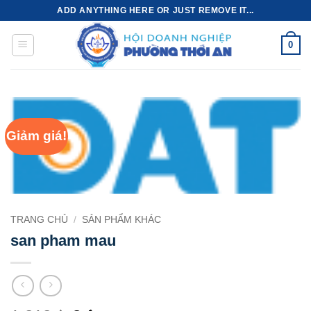
Bỏ
ADD ANYTHING HERE OR JUST REMOVE IT...
qua
nội
0
dung
Giảm giá!
TRANG CHỦ
/
SẢN PHẨM KHÁC
san pham mau