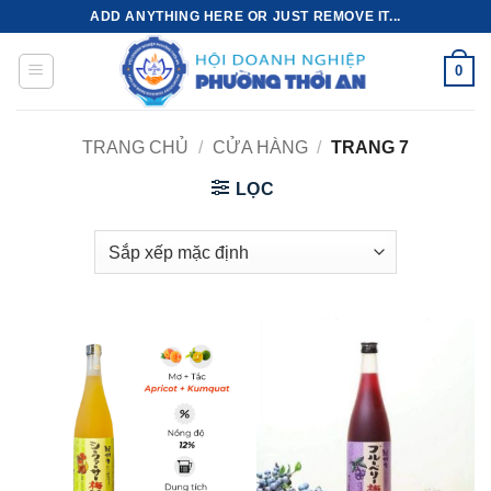
Bỏ
ADD ANYTHING HERE OR JUST REMOVE IT...
qua
nội
0
dung
TRANG CHỦ
/
CỬA HÀNG
/
TRANG 7
LỌC