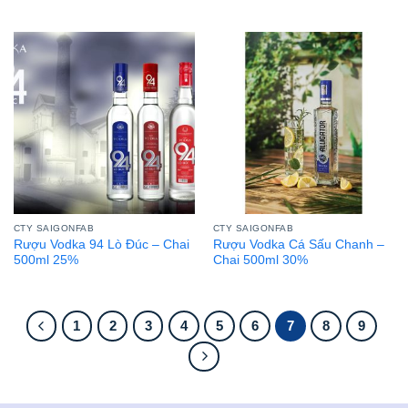
CTY SAIGONFAB
CTY SAIGONFAB
Rượu Vodka 94 Lò Đúc – Chai
Rượu Vodka Cá Sấu Chanh –
500ml 25%
Chai 500ml 30%
1
2
3
4
5
6
7
8
9