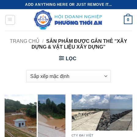
Bỏ
ADD ANYTHING HERE OR JUST REMOVE IT...
qua
nội
0
dung
TRANG CHỦ
/
SẢN PHẨM ĐƯỢC GẮN THẺ “XÂY
DỰNG & VẬT LIỆU XÂY DỰNG”
LỌC
CTY ĐẠI VIỆT