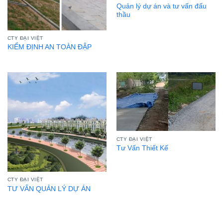
Quản lý dự án và tư vấn đấu
thầu
CTY ĐẠI VIỆT
KIỂM ĐỊNH AN TOÀN ĐẬP
CTY ĐẠI VIỆT
Tư Vấn Thiết Kế
CTY ĐẠI VIỆT
TƯ VẤN QUẢN LÝ DỰ ÁN