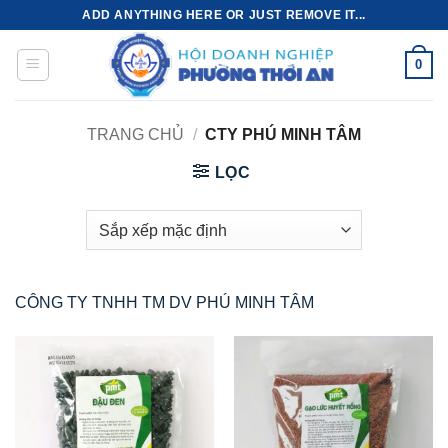
Bỏ
ADD ANYTHING HERE OR JUST REMOVE IT...
qua
nội
0
dung
TRANG CHỦ
/
CTY PHÚ MINH TÂM
LỌC
CÔNG TY TNHH TM DV PHÚ MINH TÂM