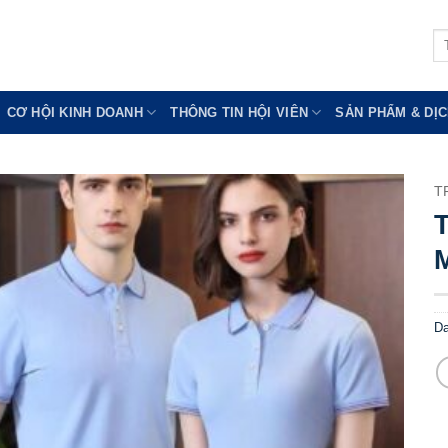
Tì
ki
CƠ HỘI KINH DOANH
THÔNG TIN HỘI VIÊN
SẢN PHẨM & DỊC
T
D