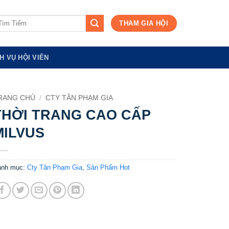
m
THAM GIA HỘI
ếm:
H VỤ HỘI VIÊN
RANG CHỦ
/
CTY TÂN PHẠM GIA
THỜI TRANG CAO CẤP
MILVUS
anh mục:
Cty Tân Phạm Gia
,
Sản Phẩm Hot