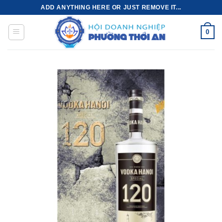
Bỏ
ADD ANYTHING HERE OR JUST REMOVE IT...
qua
nội
0
dung