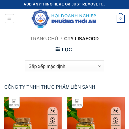
Bỏ
ADD ANYTHING HERE OR JUST REMOVE IT...
qua
nội
0
dung
TRANG CHỦ
/
CTY LISAFOOD
LỌC
CÔNG TY TNHH THỰC PHẨM LIÊN SANH