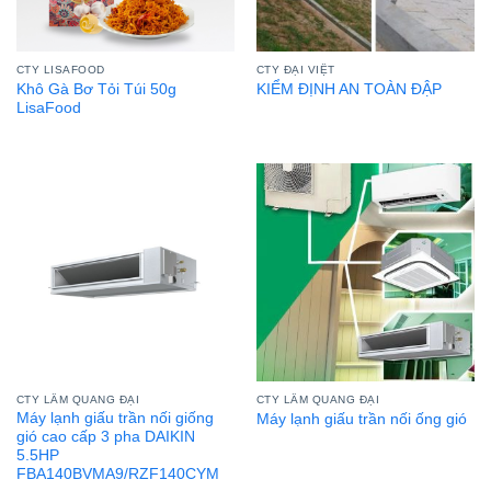
CTY LISAFOOD
CTY ĐẠI VIỆT
Khô Gà Bơ Tỏi Túi 50g
KIỂM ĐỊNH AN TOÀN ĐẬP
LisaFood
CTY LÂM QUANG ĐẠI
CTY LÂM QUANG ĐẠI
Máy lạnh giấu trần nối giống
Máy lạnh giấu trần nối ống gió
gió cao cấp 3 pha DAIKIN
5.5HP
FBA140BVMA9/RZF140CYM