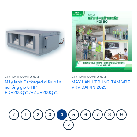
CTY LÂM QUANG ĐẠI
CTY LÂM QUANG ĐẠI
Máy lạnh Packaged giấu trần
MÁY LẠNH TRUNG TÂM VRF
nối ống gió 8 HP
VRV DAIKIN 2025
FDR200QY1/RZUR200QY1
1
2
3
4
5
6
7
8
9