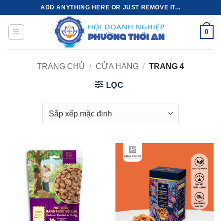
Bỏ
ADD ANYTHING HERE OR JUST REMOVE IT...
qua
nội
0
dung
TRANG CHỦ
/
CỬA HÀNG
/
TRANG 4
LỌC