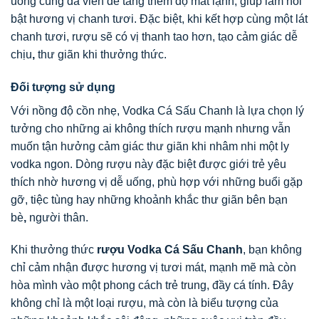
uống cùng đá viên để tăng thêm độ mát lạnh, giúp làm nổi
bật hương vị chanh tươi. Đặc biệt, khi kết hợp cùng một lát
chanh tươi, rượu sẽ có vị thanh tao hơn, tạo cảm giác dễ
chịu
,
thư giãn khi thưởng thức.
Đối tượng sử dụng
Với nồng độ cồn nhẹ, Vodka Cá Sấu Chanh là lựa chọn lý
tưởng cho những ai không thích rượu mạnh nhưng vẫn
muốn tận hưởng cảm giác thư giãn khi nhâm nhi một ly
vodka ngon. Dòng rượu này đặc biệt được giới trẻ yêu
thích nhờ hương vị dễ uống, phù hợp với những buổi gặp
gỡ, tiệc tùng hay những khoảnh khắc thư giãn bên bạn
bè
,
người thân.
Khi thưởng thức
rượu Vodka Cá Sấu Chanh
, bạn không
chỉ cảm nhận được hương vị tươi mát, mạnh mẽ mà còn
hòa mình vào một phong cách trẻ trung, đầy cá tính. Đây
không chỉ là một loại rượu, mà còn là biểu tượng của