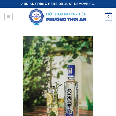
Bỏ
ADD ANYTHING HERE OR JUST REMOVE IT...
qua
nội
0
dung