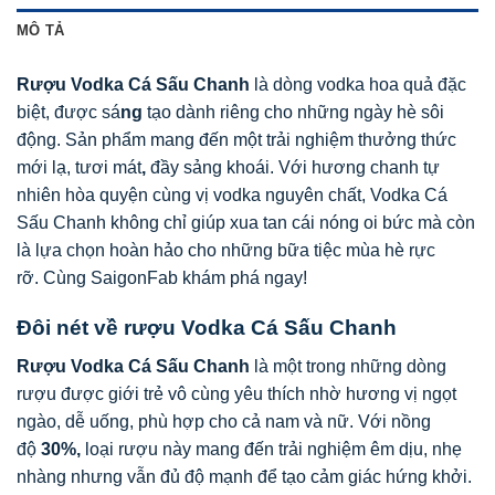
MÔ TẢ
Rượu Vodka Cá Sấu Chanh
là dòng vodka hoa quả đặc
biệt, được sá
ng
tạo dành riêng cho những ngày hè sôi
động. Sản phẩm mang đến một trải nghiệm thưởng thức
mới lạ, tươi mát
,
đầy sảng khoái. Với hương chanh tự
nhiên hòa quyện cùng vị vodka nguyên chất, Vodka Cá
Sấu Chanh không chỉ giúp xua tan cái nóng oi bức mà còn
là lựa chọn hoàn hảo cho những bữa tiệc mùa hè rực
rỡ. Cùng SaigonFab khám phá ngay!
Đôi nét về rượu Vodka Cá Sấu Chanh
Rượu Vodka Cá Sấu Chanh
là một trong những dòng
rượu được giới trẻ vô cùng yêu thích nhờ hương vị ngọt
ngào, dễ uống, phù hợp cho cả nam và nữ. Với nồng
độ
30%,
loại rượu này mang đến trải nghiệm êm dịu, nhẹ
nhàng nhưng vẫn đủ độ mạnh để tạo cảm giác hứng khởi.