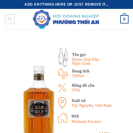
Bỏ
ADD ANYTHING HERE OR JUST REMOVE IT...
qua
nội
0
dung