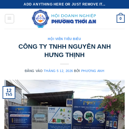
Bỏ
ADD ANYTHING HERE OR JUST REMOVE IT...
qua
nội
0
dung
HỘI VIÊN TIÊU BIỂU
CÔNG TY TNHH NGUYÊN ANH
HƯNG THỊNH
ĐĂNG VÀO
THÁNG 5 12, 2026
BỞI
PHƯƠNG ANH
12
Th5