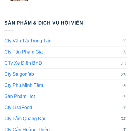
SẢN PHẨM & DỊCH VỤ HỘI VIÊN
Cty Vận Tải Trọng Tấn
(4)
Cty Tân Phạm Gia
(6)
CTy Xe Điện BYD
(10)
Cty Saigonfab
(24)
Cty Phú Minh Tâm
(4)
Sản Phẩm Hot
(4)
Cty LisaFood
(7)
Cty Lâm Quang Đại
(22)
Cty Cân Hoàng Thiên
(5)