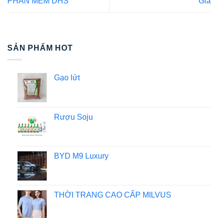
PHẦN MỀM DHS
Gia
SẢN PHẨM HOT
Gạo lứt
Rượu Soju
BYD M9 Luxury
THỜI TRANG CAO CẤP MILVUS