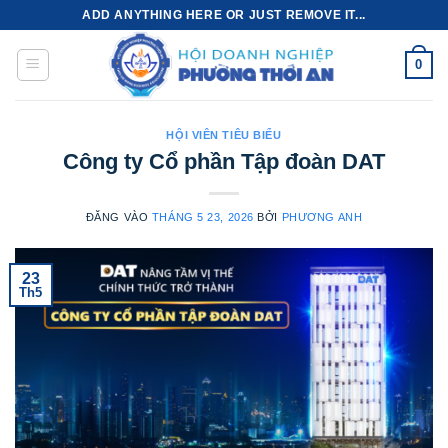
Bỏ
ADD ANYTHING HERE OR JUST REMOVE IT...
qua
nội
0
dung
HỘI VIÊN TIÊU BIỂU
Công ty Cổ phần Tập đoàn DAT
ĐĂNG VÀO
THÁNG 5 23, 2026
BỞI
PHƯƠNG ANH
23
Th5