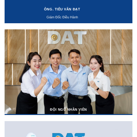
ÔNG. TIÊU VĂN ĐẠT
Giám Đốc Điều Hành
ĐỘI NGŨ NHÂN VIÊN
ĐỘI NGŨ LÁI XE