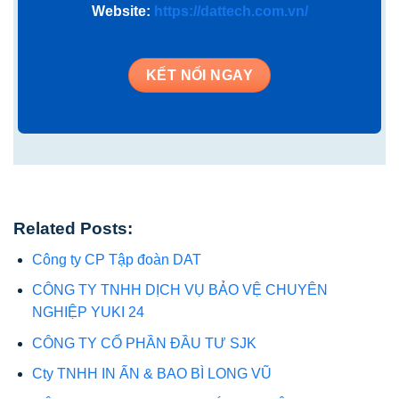
Website:
https://dattech.com.vn/
KẾT NỐI NGAY
Related Posts:
Công ty CP Tập đoàn DAT
CÔNG TY TNHH DỊCH VỤ BẢO VỆ CHUYÊN
NGHIỆP YUKI 24
CÔNG TY CỔ PHẦN ĐẦU TƯ SJK
Cty TNHH IN ẤN & BAO BÌ LONG VŨ