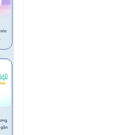
 sóc
.
ương
 gần