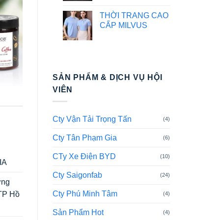
THỜI TRANG CAO
CẤP MILVUS
SẢN PHẨM & DỊCH VỤ HỘI
VIÊN
Cty Vận Tải Trọng Tấn
(4)
Cty Tân Phạm Gia
(6)
CTy Xe Điện BYD
(10)
IA
Cty Saigonfab
(24)
ờng
Cty Phú Minh Tâm
,TP Hồ
(4)
Sản Phẩm Hot
(4)