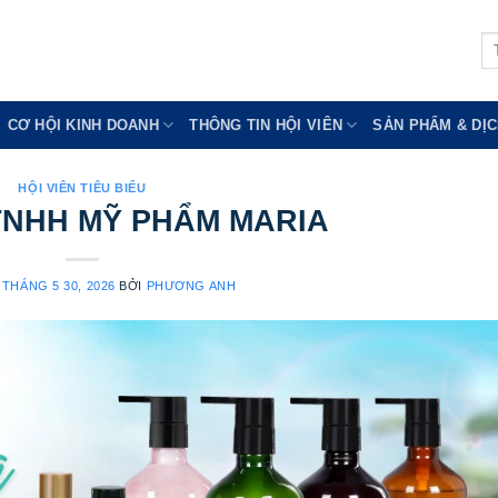
Tì
ki
CƠ HỘI KINH DOANH
THÔNG TIN HỘI VIÊN
SẢN PHẨM & DỊC
HỘI VIÊN TIÊU BIỂU
TNHH MỸ PHẨM MARIA
O
THÁNG 5 30, 2026
BỞI
PHƯƠNG ANH