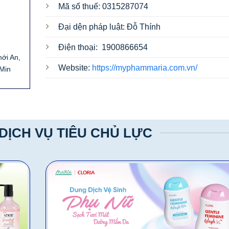
Mã số thuế: 0315287074
Đại dện pháp luật: Đỗ Thính
Điện thoại:
1900866654
ới An,
Website:
https://myphammaria.com.vn/
 Min
DỊCH VỤ TIÊU CHỦ LỰC