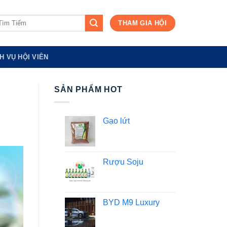
m
THAM GIA HỘI
ếm:
H VỤ HỘI VIÊN
SẢN PHẨM HOT
Gạo lứt
Rượu Soju
BYD M9 Luxury