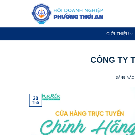
Bỏ
qua
nội
dung
GIỚI THIỆU
CÔNG TY 
ĐĂNG VÀ
30
Th5