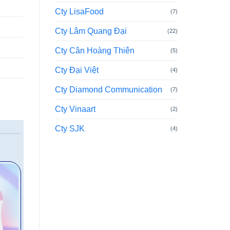
Cty LisaFood
(7)
Cty Lâm Quang Đại
(22)
Cty Cân Hoàng Thiên
(5)
Cty Đại Việt
(4)
Cty Diamond Communication
(7)
Cty Vinaart
(2)
Cty SJK
(4)