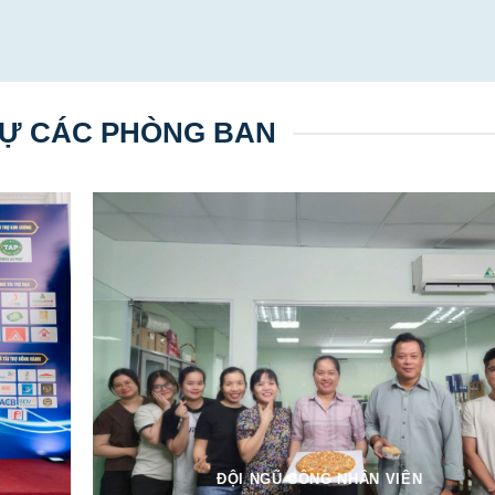
Ự CÁC PHÒNG BAN
ĐỘI NGŨ CÔNG NHÂN VIÊN
ĐỘI NGŨ LÁI XE