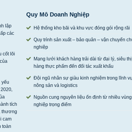
Quy Mô Doanh Nghiệp
nh lập
Hệ thống kho bãi và khu vực đóng gói rộng rãi
ấp các
Quy trình sản xuất – bảo quản – vận chuyển c
nghiệp
cốt lõi
Mạng lưới khách hàng trải dài từ đại lý, siêu th
của
hàng thực phẩm đến đối tác xuất khẩu
Đội ngũ nhân sự giàu kinh nghiệm trong lĩnh v
ủ yếu
nông sản và logistics
 2020,
của
Nguồn cung nguyên liệu ổn định từ nhiều vùn
ành tích
nghiệp trọng điểm
à thương
ới cam
n toàn