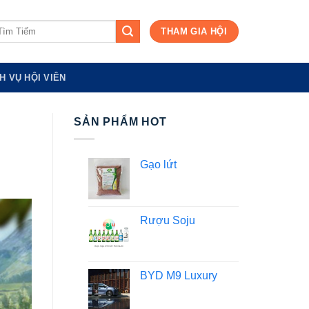
m
THAM GIA HỘI
ếm:
H VỤ HỘI VIÊN
SẢN PHẨM HOT
Gạo lứt
Rượu Soju
BYD M9 Luxury