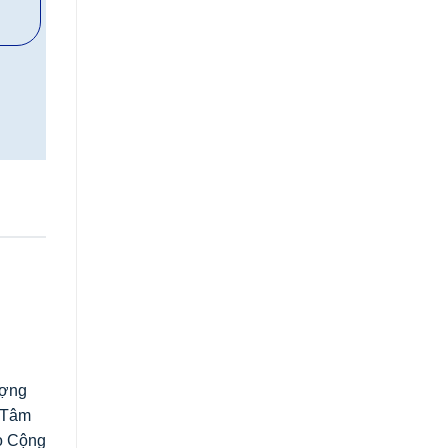
ượng
h Tâm
ho Cộng