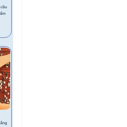
 cầu
 tấm
rắng