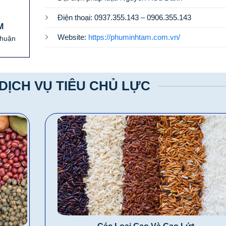
Điện thoại: 0937.355.143 – 0906.355.143
M
Website:
https://phuminhtam.com.vn/
Thuận
DỊCH VỤ TIÊU CHỦ LỰC