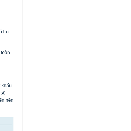
ỗ lực
 toàn
t khẩu
 sẽ
̉n nền