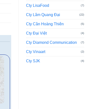
Cty LisaFood
(7)
Cty Lâm Quang Đại
(22)
Cty Cân Hoàng Thiên
(5)
Cty Đại Việt
(4)
Cty Diamond Communication
(7)
Cty Vinaart
(2)
Cty SJK
(4)