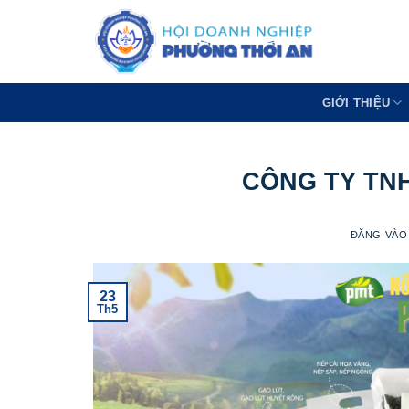
Bỏ
qua
nội
dung
GIỚI THIỆU
CÔNG TY TNH
ĐĂNG VÀ
23
Th5