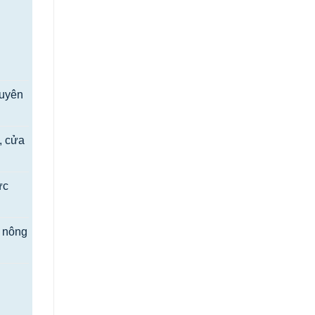
huyên
ị, cửa
ực
g nông