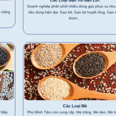
Các Loại Gạo Và Gạo Lứt
Doanh nghiệp phân phối nhiều dòng gạo phục vụ nhu
 trắng
tiêu dùng hiện đại: Gạo lứt, Gạo lứt huyết rồng, Gạo
thơm…
Các Loại Mè
, Nếp
Phú Minh Tâm còn cung cấp: Mè trắng, Mè đen, Mè t