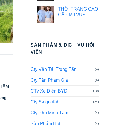
THỜI TRANG CAO
CẤP MILVUS
SẢN PHẨM & DỊCH VỤ HỘI
VIÊN
Cty Vận Tải Trọng Tấn
(4)
Cty Tân Phạm Gia
(6)
 TÂM
CTy Xe Điện BYD
(10)
ưng
Cty Saigonfab
(24)
Cty Phú Minh Tâm
(4)
Sản Phẩm Hot
(4)