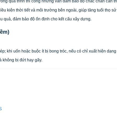
ong quá trình thi công nhưng vẫn đảm bảo độ chắc chắn cần thi
ều kiện thời tiết và môi trường bên ngoài, giúp tăng tuổi thọ sử
iệu quả, đảm bảo độ ổn định cho kết cấu xây dựng.
mềm)
p; khi uốn hoặc buộc ít bị bong tróc, nếu có chỉ xuất hiện dạn
 không bị đứt hay gãy.
S