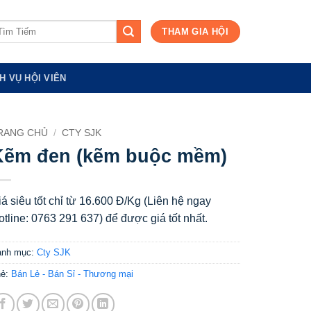
m
THAM GIA HỘI
ếm:
H VỤ HỘI VIÊN
RANG CHỦ
/
CTY SJK
Kẽm đen (kẽm buộc mềm)
iá siêu tốt chỉ từ 16.600 Đ/Kg (Liên hệ ngay
otline: 0763 291 637) để được giá tốt nhất.
anh mục:
Cty SJK
hẻ:
Bán Lẻ - Bán Sỉ - Thương mại