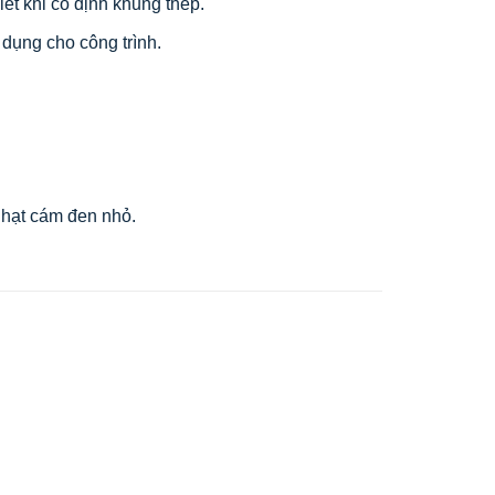
ết khi cố định khung thép.
 dụng cho công trình.
g hạt cám đen nhỏ.