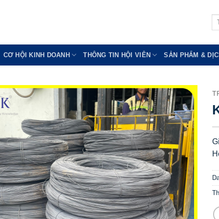
Tì
ki
CƠ HỘI KINH DOANH
THÔNG TIN HỘI VIÊN
SẢN PHẨM & DỊC
T
G
H
D
T