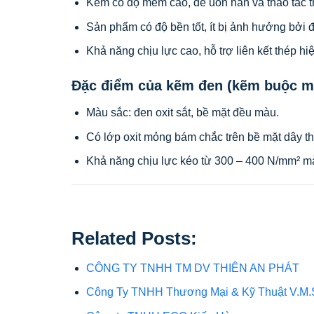
Kẽm có độ mềm cao, dễ uốn nắn và thao tác tr
Sản phẩm có độ bền tốt, ít bị ảnh hưởng bởi đi
Khả năng chịu lực cao, hỗ trợ liên kết thép h
Đặc điểm của kẽm đen (kẽm buộc 
Màu sắc: đen oxit sắt, bề mặt đều màu.
Có lớp oxit mỏng bám chắc trên bề mặt dây thé
Khả năng chịu lực kéo từ 300 – 400 N/mm² mà
Related Posts:
CÔNG TY TNHH TM DV THIÊN AN PHÁT
Công Ty TNHH Thương Mại & Kỹ Thuật V.M.