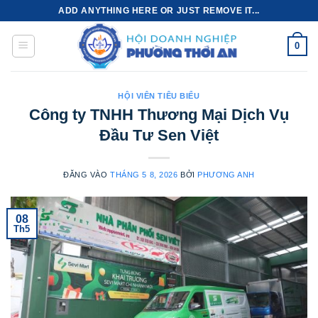
Bỏ
ADD ANYTHING HERE OR JUST REMOVE IT...
qua
nội
0
dung
HỘI VIÊN TIÊU BIỂU
Công ty TNHH Thương Mại Dịch Vụ
Đầu Tư Sen Việt
ĐĂNG VÀO
THÁNG 5 8, 2026
BỞI
PHƯƠNG ANH
08
Th5