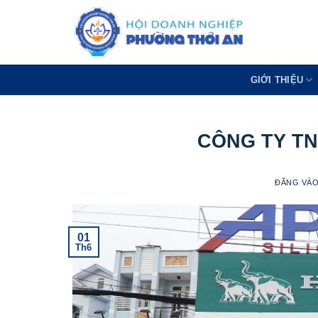
Bỏ
qua
nội
dung
GIỚI THIỆU
CÔNG TY T
ĐĂNG VÀ
01
Th6