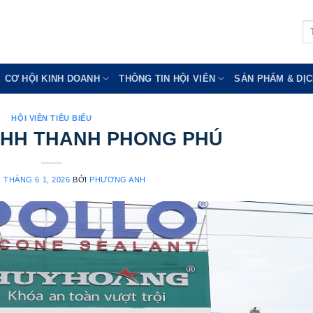
Tì
ki
CƠ HỘI KINH DOANH
THÔNG TIN HỘI VIÊN
SẢN PHẨM & DỊC
HỘI VIÊN TIÊU BIỂU
NHH THANH PHONG PHÚ
O
THÁNG 6 1, 2026
BỞI
PHƯƠNG ANH