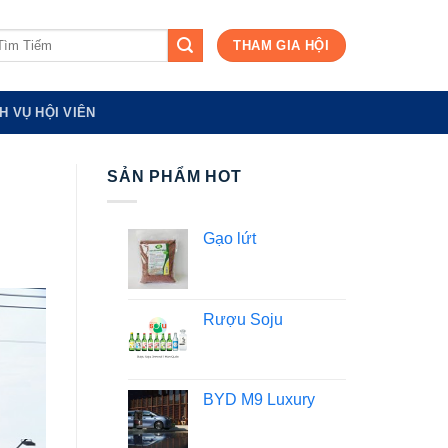
m
THAM GIA HỘI
ếm:
H VỤ HỘI VIÊN
SẢN PHẨM HOT
Gạo lứt
Rượu Soju
BYD M9 Luxury