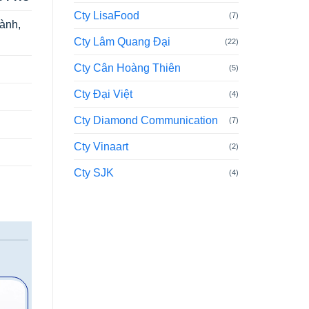
Cty LisaFood
(7)
ành,
Cty Lâm Quang Đại
(22)
Cty Cân Hoàng Thiên
(5)
Cty Đại Việt
(4)
Cty Diamond Communication
(7)
Cty Vinaart
(2)
Cty SJK
(4)