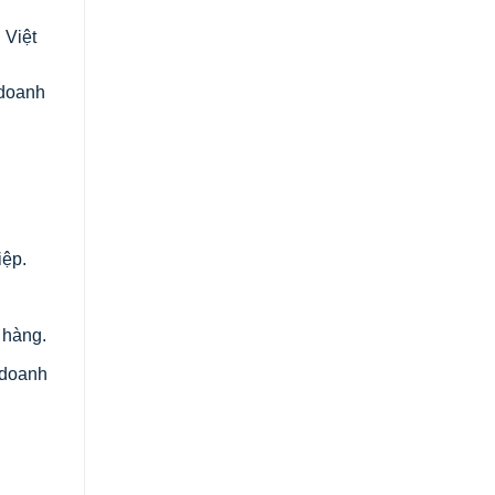
 Việt
h
 doanh
iệp.
 hàng.
 doanh