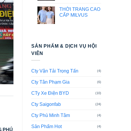
THỜI TRANG CAO
CẤP MILVUS
SẢN PHẨM & DỊCH VỤ HỘI
VIÊN
Cty Vận Tải Trọng Tấn
(4)
Cty Tân Phạm Gia
(6)
CTy Xe Điện BYD
(10)
Cty Saigonfab
(24)
Cty Phú Minh Tâm
(4)
Sản Phẩm Hot
(4)
G PHÚ