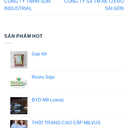
CÔNG TY TNHH SON
CÔNG TY SX TM NETZERO
INDUSTRIAL
SÀI GÒN
SẢN PHẨM HOT
Gạo lứt
Rượu Soju
BYD M9 Luxury
THỜI TRANG CAO CẤP MILVUS