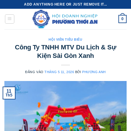
Bỏ
ADD ANYTHING HERE OR JUST REMOVE IT...
qua
nội
0
dung
HỘI VIÊN TIÊU BIỂU
Công Ty TNHH MTV Du Lịch & Sự
Kiện Sài Gòn Xanh
ĐĂNG VÀO
THÁNG 5 11, 2026
BỞI
PHƯƠNG ANH
11
Th5