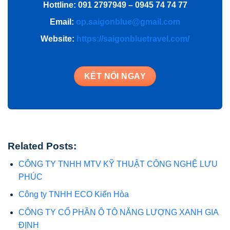
Hottline: 091 2797949 – 0945 74 74 77
Email:
op.saigonblue@gmail.com
Website:
https://saigonbluetravel.com/
KẾT NỐI NGAY
Related Posts:
CÔNG TY TNHH MTV KỸ THUẬT CÔNG NGHỆ LƯU
PHÚC
Công ty TNHH ECO Kiến Hòa
CÔNG TY CỔ PHẦN Ô TÔ NĂNG LƯỢNG XANH GIA
ĐỊNH