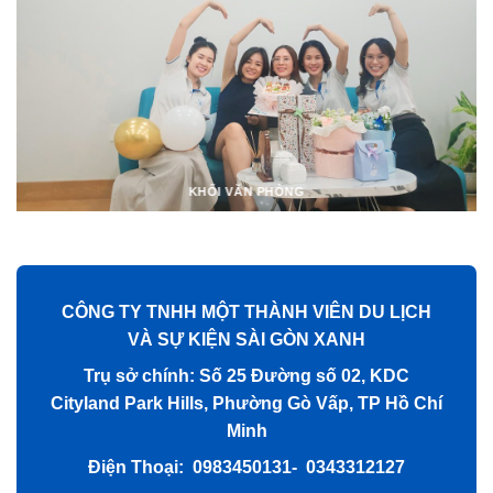
KHỐI VĂN PHÒNG
CÔNG TY TNHH MỘT THÀNH VIÊN DU LỊCH
VÀ SỰ KIỆN SÀI GÒN XANH
Trụ sở chính: Số 25 Đường số 02, KDC
Cityland Park Hills, Phường Gò Vấp, TP Hồ Chí
Minh
Điện Thoại: 0983450131- 0343312127