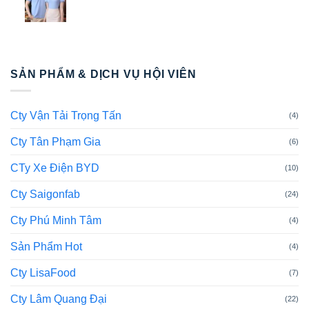
SẢN PHẨM & DỊCH VỤ HỘI VIÊN
Cty Vận Tải Trọng Tấn
(4)
Cty Tân Phạm Gia
(6)
CTy Xe Điện BYD
(10)
Cty Saigonfab
(24)
Cty Phú Minh Tâm
(4)
Sản Phẩm Hot
(4)
Cty LisaFood
(7)
Cty Lâm Quang Đại
(22)