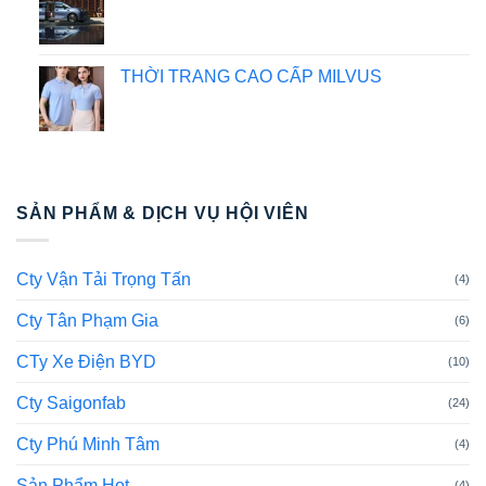
THỜI TRANG CAO CẤP MILVUS
SẢN PHẨM & DỊCH VỤ HỘI VIÊN
Cty Vận Tải Trọng Tấn
(4)
Cty Tân Phạm Gia
(6)
CTy Xe Điện BYD
(10)
Cty Saigonfab
(24)
Cty Phú Minh Tâm
(4)
Sản Phẩm Hot
(4)