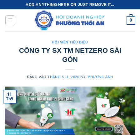
Bỏ
ADD ANYTHING HERE OR JUST REMOVE IT...
qua
nội
0
dung
HỘI VIÊN TIÊU BIỂU
CÔNG TY SX TM NETZERO SÀI
GÒN
ĐĂNG VÀO
THÁNG 5 11, 2026
BỞI
PHƯƠNG ANH
11
Th5