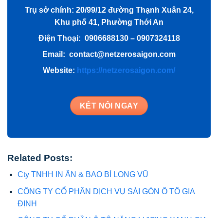
Trụ sở chính: 20/99/12 đường Thạnh Xuân 24,
Khu phố 41, Phường Thới An
Điện Thoại: 0906688130 – 0907324118
Email: contact@netzerosaigon.com
Website:
https://netzerosaigon.com/
KẾT NỐI NGAY
Related Posts:
Cty TNHH IN ẤN & BAO BÌ LONG VŨ
CÔNG TY CỔ PHẦN DỊCH VỤ SÀI GÒN Ô TÔ GIA
ĐỊNH