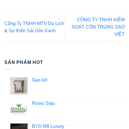
CÔNG TY TNHH KIỂM
Công Ty TNHH MTV Du Lịch
SOÁT CÔN TRÙNG SAO
& Sự Kiện Sài Gòn Xanh
VIỆT
SẢN PHẨM HOT
Gạo lứt
Rượu Soju
BYD M9 Luxury