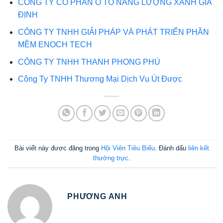
CÔNG TY CỔ PHẦN Ô TÔ NĂNG LƯỢNG XANH GIA
ĐỊNH
CÔNG TY TNHH GIẢI PHÁP VÀ PHÁT TRIỂN PHẦN
MỀM ENOCH TECH
CÔNG TY TNHH THANH PHONG PHÚ
Công Ty TNHH Thương Mại Dịch Vụ Út Được
Bài viết này được đăng trong
Hội Viên Tiêu Biểu
. Đánh dấu
liên kết
thường trực
.
PHƯƠNG ANH