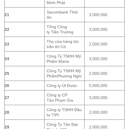
Minh Phát
Sacombank Thới
21
3,000,000
An
Tổng Công
22
3,000,000
ty Tiến Trường
Thọ cửa hàng tóc
23
2,000,000
trần thị Cờ
Công Ty TNHH Mỹ
24
3,000,000
Phẩm Maria
Công Ty TNHH Mỹ
25
2,000,000
PhẩmPhương Nghi
26
Công ty Út Được
5,000,000
Công ty CP
27
3,000,000
Tân Phạm Gia
Công ty TNHH Đầu
28
2,000,000
tư TIPI
Công Ty Tân Đạt
29
2,000,000