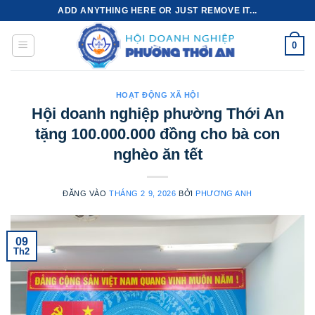
Bỏ
ADD ANYTHING HERE OR JUST REMOVE IT...
qua
nội
0
dung
HOẠT ĐỘNG XÃ HỘI
Hội doanh nghiệp phường Thới An
tặng 100.000.000 đồng cho bà con
nghèo ăn tết
ĐĂNG VÀO
THÁNG 2 9, 2026
BỞI
PHƯƠNG ANH
09
Th2