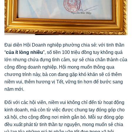
Đại diện Hội Doanh nghiệp phường chia sẻ: với tinh thần
“
của ít lòng nhiều
”, số tiền 100 triệu đồng tuy không quá
lớn nhưng chứa đựng tình cảm, sự sẻ chia chân thành của
cộng đồng doanh nghiệp. Hội mong muốn thông qua
chương trình này, bà con đang gặp khó khăn sẽ có thêm
niềm vui, thêm hương vị Tết, vững tin hơn để bước sang
năm mới.
Đối với các hội viên, niềm vui không chỉ đến từ hoạt động
kinh doanh, mà còn từ việc được chung tay đóng góp cho
xã hội, cho cộng đồng nơi mình gắn bó. Mỗi sự đóng góp
đều xuất phát từ tinh thần tự nguyện, mong muốn sẻ chia
và lan tỏa những giá trị nhân văn tốt đẹp trong xã hội.