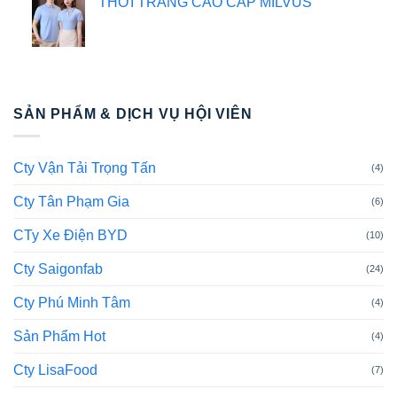
THỜI TRANG CAO CẤP MILVUS
SẢN PHẨM & DỊCH VỤ HỘI VIÊN
Cty Vận Tải Trọng Tấn
(4)
Cty Tân Phạm Gia
(6)
CTy Xe Điện BYD
(10)
Cty Saigonfab
(24)
Cty Phú Minh Tâm
(4)
Sản Phẩm Hot
(4)
Cty LisaFood
(7)