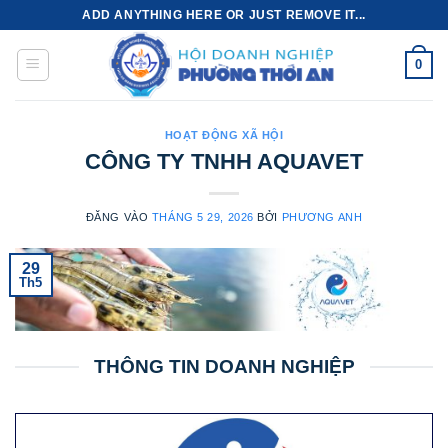
Bỏ
ADD ANYTHING HERE OR JUST REMOVE IT...
qua
nội
0
dung
HOẠT ĐỘNG XÃ HỘI
CÔNG TY TNHH AQUAVET
ĐĂNG VÀO
THÁNG 5 29, 2026
BỞI
PHƯƠNG ANH
29
Th5
THÔNG TIN DOANH NGHIỆP