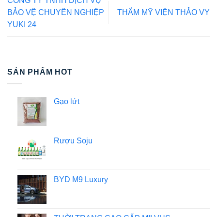
CÔNG TY TNHH DỊCH VỤ
BẢO VỆ CHUYÊN NGHIỆP
THẨM MỸ VIỆN THẢO VY
YUKI 24
SẢN PHẨM HOT
Gạo lứt
Rượu Soju
BYD M9 Luxury