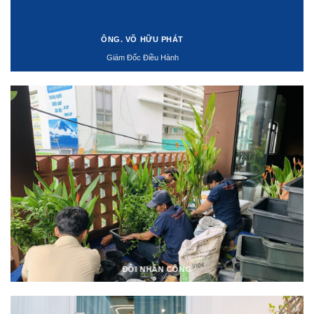
ÔNG. VÕ HỮU PHÁT
Giám Đốc Điều Hành
ĐỘI NHÂN CÔNG
ĐỘI NGŨ LÁI XE