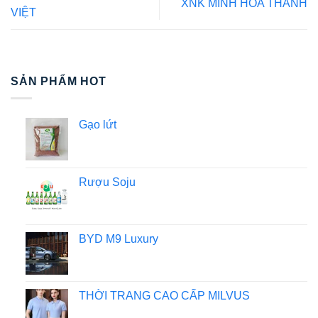
XNK MINH HÒA THÀNH
VIỆT
SẢN PHẨM HOT
Gạo lứt
Rượu Soju
BYD M9 Luxury
THỜI TRANG CAO CẤP MILVUS