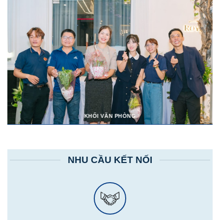
KHỐI VĂN PHÒNG
NHU CẦU KẾT NỐI