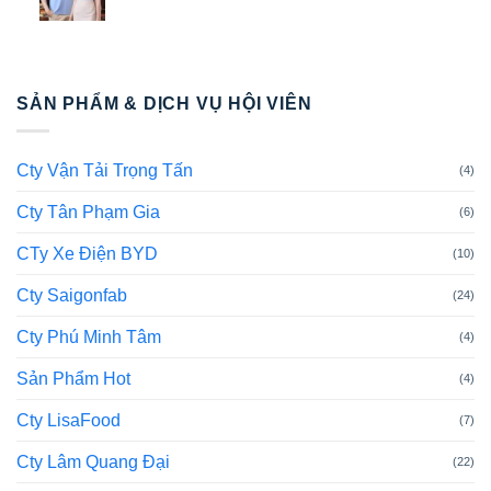
SẢN PHẨM & DỊCH VỤ HỘI VIÊN
Cty Vận Tải Trọng Tấn
(4)
Cty Tân Phạm Gia
(6)
CTy Xe Điện BYD
(10)
Cty Saigonfab
(24)
Cty Phú Minh Tâm
(4)
Sản Phẩm Hot
(4)
Cty LisaFood
(7)
Cty Lâm Quang Đại
(22)