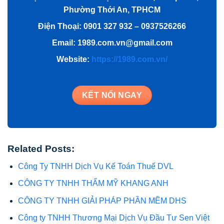
Phường Thới An, TPHCM
Điện Thoại: 0901 327 932 – 0937526266
Email: 1989.com.vn@gmail.com
Website:
https://1989.com.vn/
KẾT NỐI NGAY
Related Posts:
Công Ty TNHH Dịch Vụ Kế Toán Thuế DVL
CÔNG TY TNHH THẨM MỸ KHANG ANH
CÔNG TY TNHH GIẢI PHÁP PHẦN MỀM DHS
Công ty TNHH Thương Mại Dịch Vụ Đầu Tư Sen Việt