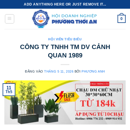
Bỏ
ADD ANYTHING HERE OR JUST REMOVE IT...
qua
nội
0
dung
HỘI VIÊN TIÊU BIỂU
CÔNG TY TNHH TM DV CẢNH
QUAN 1989
ĐĂNG VÀO
THÁNG 5 11, 2026
BỞI
PHƯƠNG ANH
11
Th5