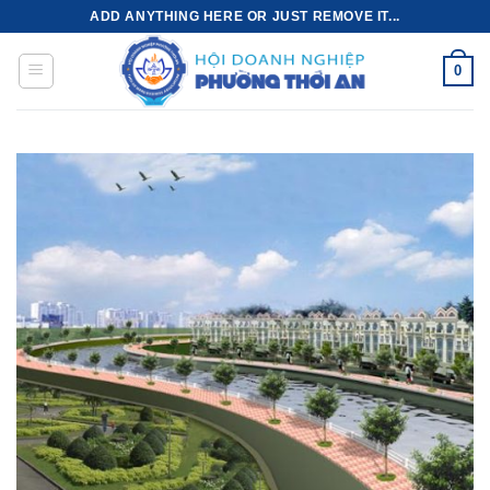
Bỏ
ADD ANYTHING HERE OR JUST REMOVE IT...
qua
nội
0
dung