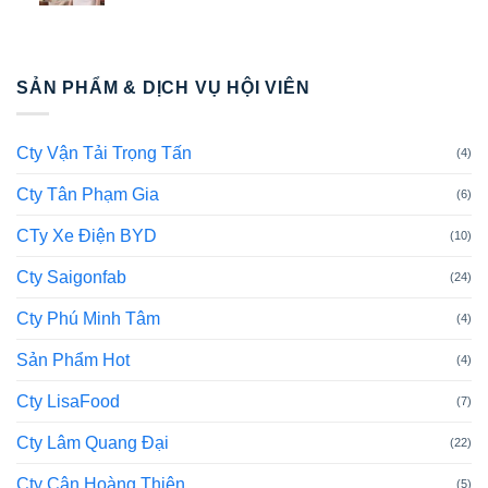
SẢN PHẨM & DỊCH VỤ HỘI VIÊN
Cty Vận Tải Trọng Tấn
(4)
Cty Tân Phạm Gia
(6)
CTy Xe Điện BYD
(10)
Cty Saigonfab
(24)
Cty Phú Minh Tâm
(4)
Sản Phẩm Hot
(4)
Cty LisaFood
(7)
Cty Lâm Quang Đại
(22)
Cty Cân Hoàng Thiên
(5)