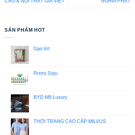
CÁO & NỘI THẤT GIA VIỆT
NGHĨA PHÁT
SẢN PHẨM HOT
Gạo lứt
Rượu Soju
BYD M9 Luxury
THỜI TRANG CAO CẤP MILVUS