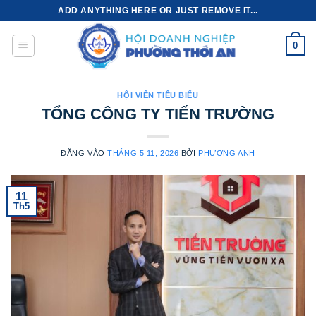
Bỏ
ADD ANYTHING HERE OR JUST REMOVE IT...
qua
nội
0
dung
HỘI VIÊN TIÊU BIỂU
TỔNG CÔNG TY TIẾN TRƯỜNG
ĐĂNG VÀO
THÁNG 5 11, 2026
BỞI
PHƯƠNG ANH
11
Th5