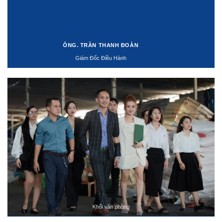
ÔNG. TRẦN THANH ĐOÀN
Giám Đốc Điều Hành
Khối văn phòng
ĐỘI NGŨ LÁI XE