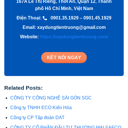
167A Lê Thị Riêng, Thới An, Quận 12, Thành
phố Hồ Chí Minh, Việt Nam
Điện Thoại:
0901.35.1929 – 0901.45.1929
Email:
xaydungtientruong@gmail.com
Website:
https://xaydungtientruong.com/
KẾT NỐI NGAY
Related Posts:
CÔNG TY CÔNG NGHỆ SÀI GÒN SGC
Công ty TNHH ECO Kiến Hòa
Công ty CP Tập đoàn DAT
CÔNG TY CỔ PHẦN ĐẦU TƯ THƯƠNG MẠI SAFCO