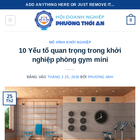
Bỏ
ADD ANYTHING HERE OR JUST REMOVE IT...
qua
nội
0
dung
MÔ HÌNH KHỞI NGHIỆP
10 Yếu tố quan trọng trong khởi
nghiệp phòng gym mini
ĐĂNG VÀO
THÁNG 2 25, 2026
BỞI
PHƯƠNG ANH
25
Th2