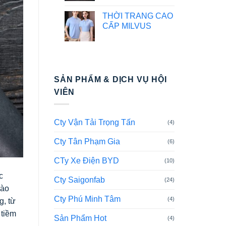
THỜI TRANG CAO
CẤP MILVUS
SẢN PHẨM & DỊCH VỤ HỘI
VIÊN
Cty Vận Tải Trọng Tấn
(4)
Cty Tân Phạm Gia
(6)
CTy Xe Điện BYD
(10)
c
Cty Saigonfab
(24)
vào
Cty Phú Minh Tâm
(4)
g, từ
 tiềm
Sản Phẩm Hot
(4)