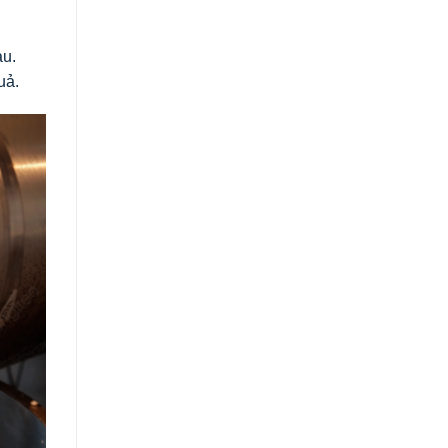
au.
uả.