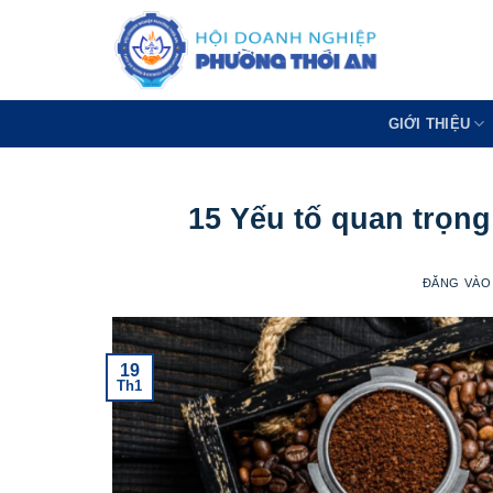
Bỏ
qua
nội
dung
GIỚI THIỆU
15 Yếu tố quan trọng
ĐĂNG VÀ
19
Th1