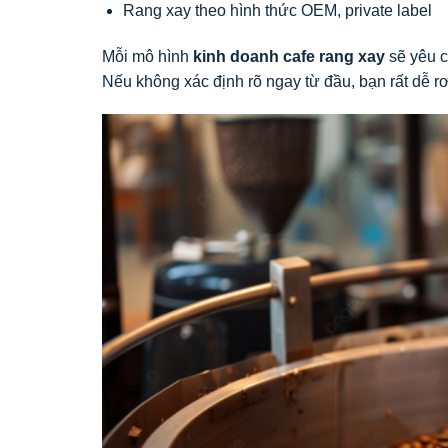
Rang xay theo hình thức OEM, private label
Mỗi mô hình
kinh doanh cafe rang xay
sẽ yêu c
Nếu không xác định rõ ngay từ đầu, bạn rất dễ rơ