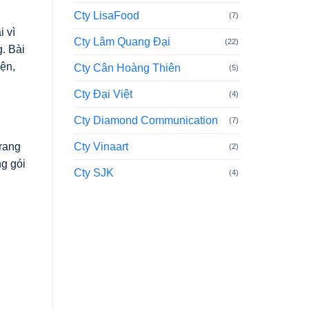
Cty LisaFood
(7)
i vì
Cty Lâm Quang Đại
(22)
g. Bài
iện,
Cty Cân Hoàng Thiên
(5)
Cty Đại Việt
(4)
Cty Diamond Communication
(7)
Cty Vinaart
rang
(2)
ng gói
Cty SJK
(4)