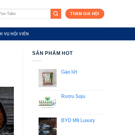
m
THAM GIA HỘI
ếm:
H VỤ HỘI VIÊN
SẢN PHẨM HOT
Gạo lứt
Rượu Soju
BYD M9 Luxury