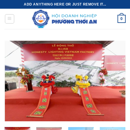
Bỏ
ADD ANYTHING HERE OR JUST REMOVE IT...
qua
nội
0
dung