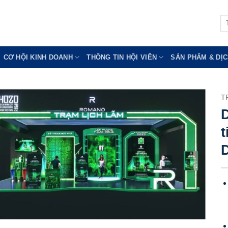
Tì
ki
CƠ HỘI KINH DOANH
THÔNG TIN HỘI VIÊN
SẢN PHẨM & DỊC
T
D
t