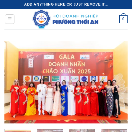
Bỏ
ADD ANYTHING HERE OR JUST REMOVE IT...
qua
nội
0
dung