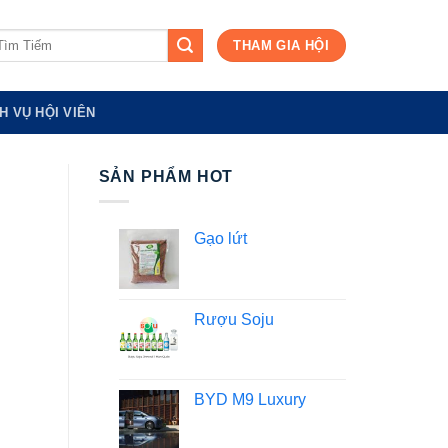
m
THAM GIA HỘI
ếm:
H VỤ HỘI VIÊN
SẢN PHẨM HOT
Gạo lứt
Rượu Soju
BYD M9 Luxury