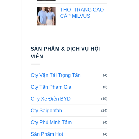
THỜI TRANG CAO
CẤP MILVUS
SẢN PHẨM & DỊCH VỤ HỘI
VIÊN
Cty Vận Tải Trọng Tấn
(4)
Cty Tân Phạm Gia
(6)
CTy Xe Điện BYD
(10)
Cty Saigonfab
(24)
Cty Phú Minh Tâm
(4)
Sản Phẩm Hot
(4)