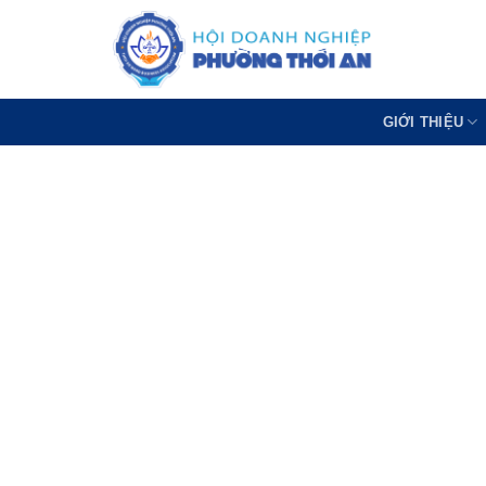
Bỏ
qua
nội
dung
GIỚI THIỆU