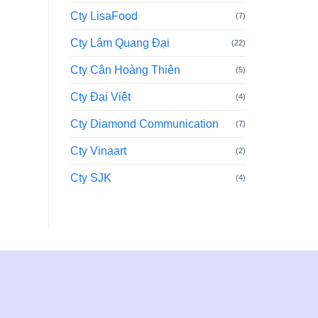
Cty LisaFood
(7)
Cty Lâm Quang Đại
(22)
Cty Cân Hoàng Thiên
(5)
Cty Đại Việt
(4)
Cty Diamond Communication
(7)
Cty Vinaart
(2)
Cty SJK
(4)