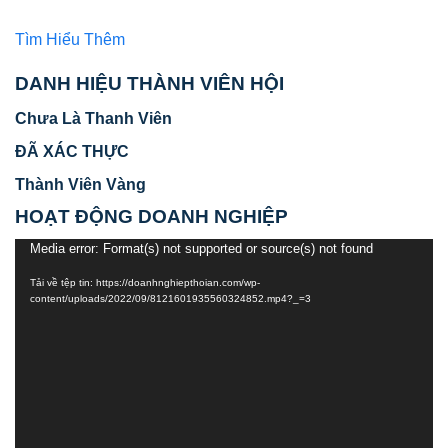
Tìm Hiểu Thêm
DANH HIỆU THÀNH VIÊN HỘI
Chưa Là Thanh Viên
ĐÃ XÁC THỰC
Thành Viên Vàng
HOẠT ĐỘNG DOANH NGHIỆP
Media error: Format(s) not supported or source(s) not found
Trình
chơi
Tải về tệp tin: https://doanhnghiepthoian.com/wp-
Video
content/uploads/2022/09/8121601935560324852.mp4?_=3