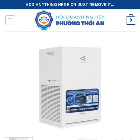
Bỏ
ADD ANYTHING HERE OR JUST REMOVE IT...
qua
nội
0
dung