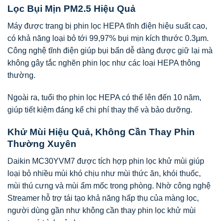
Lọc Bụi Mịn PM2.5 Hiệu Quả
Máy được trang bị phin lọc HEPA tĩnh điện hiệu suất cao,
có khả năng loại bỏ tới 99,97% bụi mịn kích thước 0.3µm.
Công nghệ tĩnh điện giúp bụi bẩn dễ dàng được giữ lại mà
không gây tắc nghẽn phin lọc như các loại HEPA thông
thường.
Ngoài ra, tuổi thọ phin lọc HEPA có thể lên đến 10 năm,
giúp tiết kiệm đáng kể chi phí thay thế và bảo dưỡng.
Khử Mùi Hiệu Quả, Không Cần Thay Phin
Thường Xuyên
Daikin MC30YVM7 được tích hợp phin lọc khử mùi giúp
loại bỏ nhiều mùi khó chịu như mùi thức ăn, khói thuốc,
mùi thú cưng và mùi ẩm mốc trong phòng. Nhờ công nghệ
Streamer hỗ trợ tái tạo khả năng hấp thụ của màng lọc,
người dùng gần như không cần thay phin lọc khử mùi