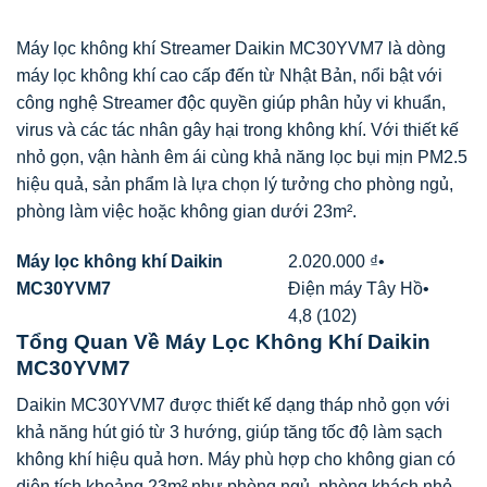
Máy lọc không khí Streamer Daikin MC30YVM7 là dòng
máy lọc không khí cao cấp đến từ Nhật Bản, nổi bật với
công nghệ Streamer độc quyền giúp phân hủy vi khuẩn,
virus và các tác nhân gây hại trong không khí. Với thiết kế
nhỏ gọn, vận hành êm ái cùng khả năng lọc bụi mịn PM2.5
hiệu quả, sản phẩm là lựa chọn lý tưởng cho phòng ngủ,
phòng làm việc hoặc không gian dưới 23m².
Máy lọc không khí Daikin
2.020.000 ₫
•
MC30YVM7
Điện máy Tây Hồ
•
4,8 (102)
Tổng Quan Về Máy Lọc Không Khí Daikin
MC30YVM7
Daikin MC30YVM7 được thiết kế dạng tháp nhỏ gọn với
khả năng hút gió từ 3 hướng, giúp tăng tốc độ làm sạch
không khí hiệu quả hơn. Máy phù hợp cho không gian có
diện tích khoảng 23m² như phòng ngủ, phòng khách nhỏ