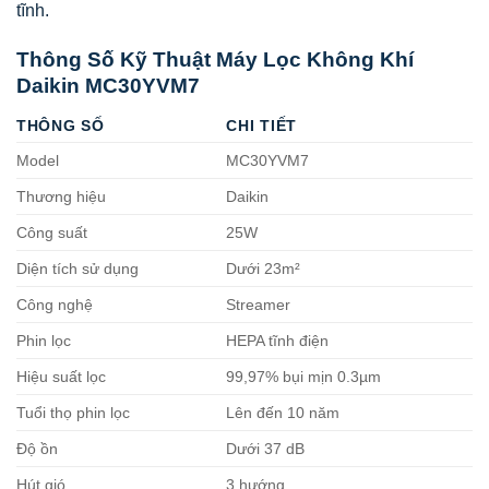
tĩnh.
Thông Số Kỹ Thuật Máy Lọc Không Khí
Daikin MC30YVM7
THÔNG SỐ
CHI TIẾT
Model
MC30YVM7
Thương hiệu
Daikin
Công suất
25W
Diện tích sử dụng
Dưới 23m²
Công nghệ
Streamer
Phin lọc
HEPA tĩnh điện
Hiệu suất lọc
99,97% bụi mịn 0.3µm
Tuổi thọ phin lọc
Lên đến 10 năm
Độ ồn
Dưới 37 dB
Hút gió
3 hướng