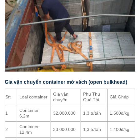
Giá vận chuyển container mở vách (open bulkhead)
Giá vận
Phụ Thu
Stt
Loại container
Giá Ghép
chuyển
Quá Tải
Container
1
32.000.000
1,3 tr/tấn
1.500đ/kg
6,2m
Container
2
33.000.000
1,3 tr/tấn
1.400đ/kg
12,4m