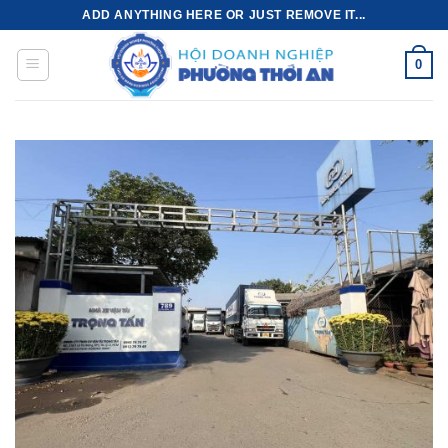
Bỏ
ADD ANYTHING HERE OR JUST REMOVE IT...
qua
nội
0
dung