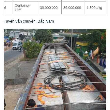
Container
6
38.000.000
39.000.000
1.300đ/kg
16m
Tuyến vận chuyển: Bắc Nam