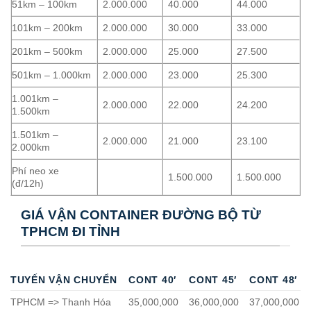
51km – 100km
2.000.000
40.000
44.000
101km – 200km
2.000.000
30.000
33.000
201km – 500km
2.000.000
25.000
27.500
501km – 1.000km
2.000.000
23.000
25.300
1.001km –
2.000.000
22.000
24.200
1.500km
1.501km –
2.000.000
21.000
23.100
2.000km
Phí neo xe
1.500.000
1.500.000
(đ/12h)
GIÁ VẬN CONTAINER ĐƯỜNG BỘ TỪ
TPHCM ĐI TỈNH
TUYẾN VẬN CHUYỂN
CONT 40′
CONT 45′
CONT 48′
TPHCM => Thanh Hóa
35,000,000
36,000,000
37,000,000