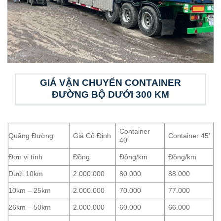
GIÁ VẬN CHUYỂN CONTAINER
ĐƯỜNG BỘ DƯỚI 300 KM
Container
Quãng Đường
Giá Cố Định
Container 45′
40′
Đơn vị tính
Đồng
Đồng/km
Đồng/km
Dưới 10km
2.000.000
80.000
88.000
10km – 25km
2.000.000
70.000
77.000
26km – 50km
2.000.000
60.000
66.000