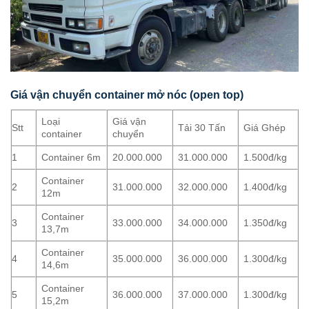
Giá vận chuyển container mở nóc (open top)
Loại
Giá vận
Stt
Tải 30 Tấn
Giá Ghép
container
chuyển
1
Container 6m
20.000.000
31.000.000
1.500đ/kg
Container
2
31.000.000
32.000.000
1.400đ/kg
12m
Container
3
33.000.000
34.000.000
1.350đ/kg
13,7m
Container
4
35.000.000
36.000.000
1.300đ/kg
14,6m
Container
5
36.000.000
37.000.000
1.300đ/kg
15,2m