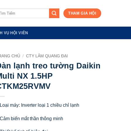
m
THAM GIA HỘI
ếm:
H VỤ HỘI VIÊN
RANG CHỦ
/
CTY LÂM QUANG ĐẠI
àn lạnh treo tường Daikin
ulti NX 1.5HP
CTKM25RVMV
Loại máy: Inverter loại 1 chiều chỉ lạnh
 Cảm biến mắt thần thông minh