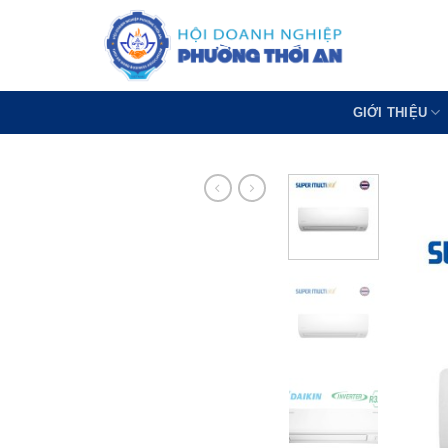
Bỏ
qua
nội
dung
GIỚI THIỆU