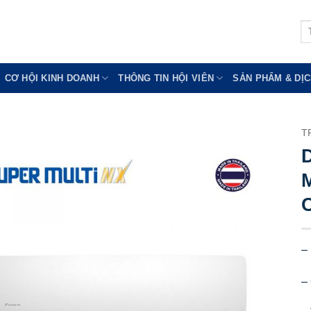
Tì
ki
CƠ HỘI KINH DOANH
THÔNG TIN HỘI VIÊN
SẢN PHẨM & DỊC
T
D
M
– 
–