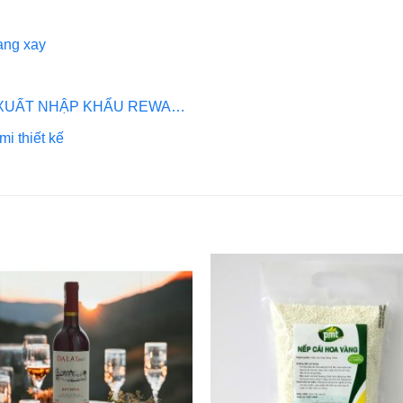
rang xay
 XUẤT NHẬP KHẨU REWA…
mi thiết kế